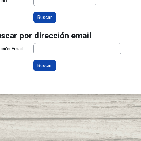
ario
scar por dirección email
scar por dirección email
cción Email